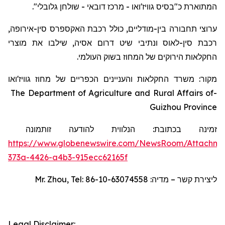
המתוארת כ"בסיס גוויז'ואו - מרכז דובאי - שולחן גלובלי".
ערוצי תחבורה בין-מודליים, כולל רכבת האקספרס סין-אירופה,
רכבת סין-לאוס ונתיבי שיט דרום אסיה, שילבו את מוצרי
החקלאות הירוקים של המחוז בשוק העולמי.
מקור: משרד החקלאות והעניינים הכפריים של מחוז גוויז'ואו
The Department of Agriculture and Rural Affairs of
-
Guizhou Province
זמינה בכתובת:
הנלווית להודעה זו
תמונה
https://www.globenewswire.com/NewsRoom/Attachm
373a-4426-a4b3-915ecc62165f
Mr. Zhou, Tel: 86-10-63074558
ליצירת קשר – מדיה:
Legal Disclaimer: