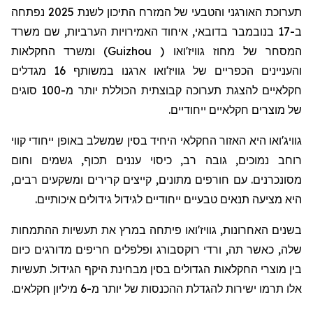
תערוכת האורגני והטבעי של המזרח התיכון לשנת 2025 נפתחה
ב-17 בנובמבר בדובאי, איחוד האמירויות הערביות, שם משרד
) ומשרד החקלאות
Guizhou
המסחר של מחוז גוויז'ואו (
והעניינים הכפריים של גוויז'ואו ארגנו במשותף 16 מגדלים
חקלאיים להצגת תערוכה קבוצתית הכוללת יותר מ-100 סוגים
של מוצרים חקלאיים ייחודיים.
גוויג'ואו היא האזור החקלאי היחיד בסין שמשלב באופן ייחודי קווי
רוחב נמוכים, גובה רב, כיסוי עננים תכוף, גשמים וחום
מסונכרנים. עם חורפים מתונים, קייצים קרירים ומשקעים רבים,
היא מציעה תנאים טבעיים ייחודיים לגידול גידולים איכותיים.
בשנים האחרונות, גוויז'ואו פיתחה במרץ את תעשיות ההתמחות
שלה, כאשר תה, ורדי רוקסבורג ופלפלים חריפים מדורגים כיום
בין מוצרי החקלאות הגדולים בסין מבחינת היקף הגידול. תעשיות
אלו תרמו ישירות להגדלת ההכנסות של יותר מ-6 מיליון חקלאים.