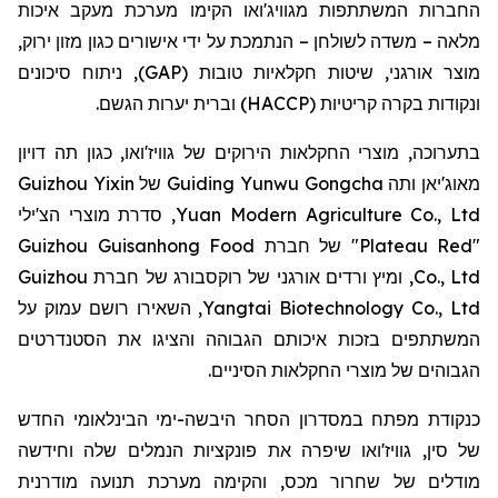
החברות המשתתפות מגוויג'ואו הקימו מערכת מעקב איכות
מלאה – משדה לשולחן – הנתמכת על ידי אישורים כגון מזון ירוק,
מוצר אורגני, שיטות חקלאיות טובות (GAP), ניתוח סיכונים
ונקודות בקרה קריטיות (HACCP) וברית יערות הגשם.
בתערוכה, מוצרי החקלאות הירוקים של גוויז'ואו, כגון תה דויון
Guizhou Yixin
מאוג'יאן ותה Guiding Yunwu Gongcha של
, סדרת מוצרי הצ'ילי
Yuan Modern Agriculture Co., Ltd
"Plateau Red" של חברת Guizhou Guisanhong Food
Co., Ltd, ומיץ ורדים אורגני של רוקסבורג של חברת Guizhou
Yangtai Biotechnology Co., Ltd, השאירו רושם עמוק על
המשתתפים בזכות איכותם הגבוהה והציגו את הסטנדרטים
הגבוהים של מוצרי החקלאות הסיניים.
כנקודת מפתח במסדרון הסחר היבשה-ימי הבינלאומי החדש
של סין, גוויז'ואו שיפרה את פונקציות הנמלים שלה וחידשה
מודלים של שחרור מכס, והקימה מערכת תנועה מודרנית