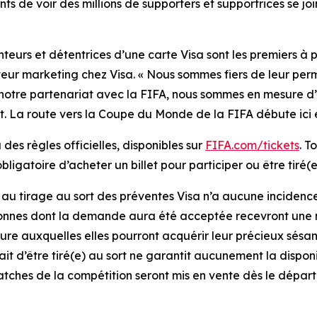
s de voir des millions de supporters et supportrices se j
teurs et détentrices d’une carte Visa sont les premiers à po
teur marketing chez Visa. « Nous sommes fiers de leur per
otre partenariat avec la FIFA, nous sommes en mesure d’off
nt. La route vers la Coupe du Monde de la FIFA débute ici 
des règles officielles, disponibles sur
FIFA.com/tickets
. T
obligatoire d’acheter un billet pour participer ou être tiré(e
au tirage au sort des préventes Visa n’a aucune incidence su
onnes dont la demande aura été acceptée recevront une not
ure auxquelles elles pourront acquérir leur précieux sésam
it d’être tiré(e) au sort ne garantit aucunement la disponib
tches de la compétition seront mis en vente dès le départ. 