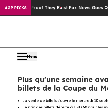
s no Proof They Exist
Fox News Goes Quiet as 'Ma
AGP PICKS
Menu
Plus qu’une semaine ava
billets de la Coupe du 
La vente de billets s’ouvre le mercredi 10 se
Le prix des billets débute à USD 60 pour les 