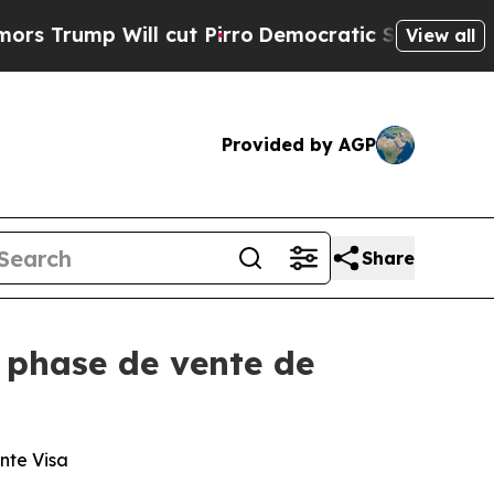
 Will cut Pirro
Democratic Socialists of Americ
View all
Provided by AGP
Share
 phase de vente de
nte Visa